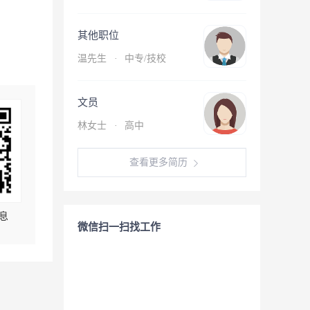
其他职位
温先生
·
中专/技校
文员
林女士
·
高中
查看更多简历
息
微信扫一扫找工作