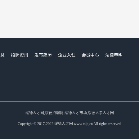
信息
招聘资讯
发布简历
企业入驻
会员中心
法律申明
们
绥德人才网,绥德招聘网,绥德人才市场,绥德人事人才网
Copyright © 2017-2022 绥德人才网 www.tnlg.cn All rights reserved.